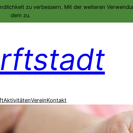
ndlichkeit zu verbessern. Mit der weiteren Verwend
dem zu.
ftstadt
ft
Aktivitäten
Verein
Kontakt